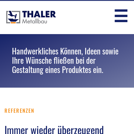
sowie
sowie
Umgebung
Aluminium,
Aluminium,
☰
Antriebstechnik
Antriebstechnik
harmonierend
Glasdekor
Glasdekor
Handwerkliches Können, Ideen sowie
Ihre Wünsche fließen bei der
Gestaltung eines Produktes ein.
REFERENZEN
Immer wieder überzeugend