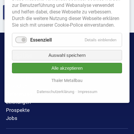
zur Benutzerführung und Webanalyse verwendet
und helfen dabei, diese Webseite zu verbessern.
KONTAKTFORMULAR
Durch die weitere Nutzung dieser Webseite erklären
Sie sich mit unserer Cookie-Police einverstanden.
Essenziell
Details einblenden
Navigation
Auswahl speichern
Alle akzeptieren
Navigation
Home
überspringen
Unternehmen
Thaler Metallbau
Produkte
Datenschutzerklärung
Impressum
Referenzen
Leistungen
Prospekte
Jobs